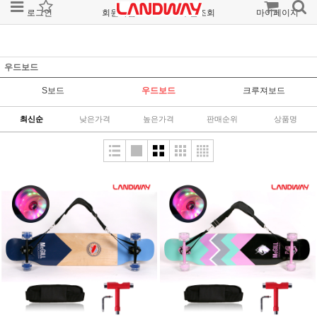
로그인
회원가입
주문조회
마이페이지
우드보드
S보드
우드보드
크루져보드
최신순
낮은가격
높은가격
판매순위
상품명