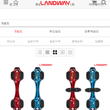
로그인
회원가입
주문조회
마이페이지
S보드
S보드
우드보드
크루져보드
최신순
낮은가격
높은가격
판매순위
상품명