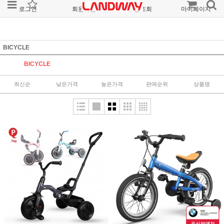
로그인
회원가입
주문조회
마이페이지
BICYCLE
BICYCLE
최신순
낮은가격
높은가격
판매순위
상품명