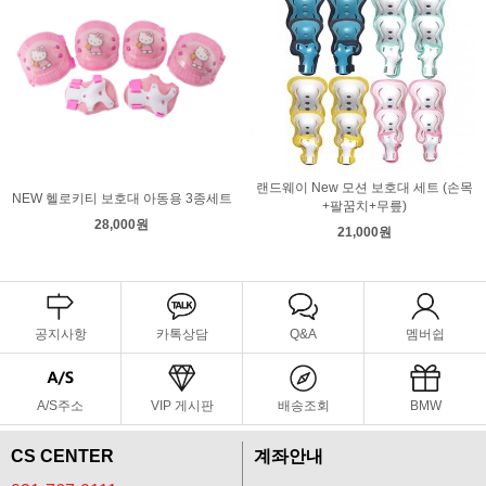
랜드웨이 New 모션 보호대 세트 (손목
NEW 헬로키티 보호대 아동용 3종세트
+팔꿈치+무릎)
28,000원
21,000원
공지사항
카톡상담
Q&A
멤버쉽
A/S주소
VIP 게시판
배송조회
BMW
CS CENTER
계좌안내