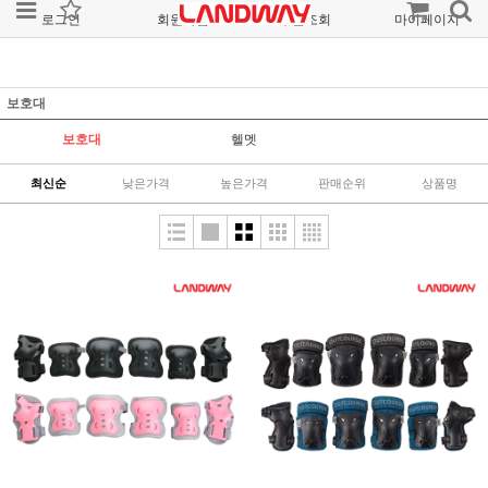
로그인
회원가입
주문조회
마이페이지
보호대
보호대
헬멧
최신순
낮은가격
높은가격
판매순위
상품명