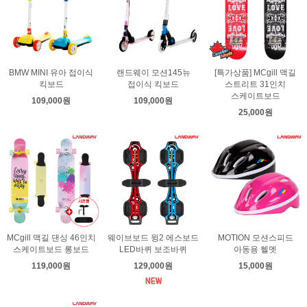
BMW MINI 유아 접이식
랜드웨이 모션145뉴
[특가상품] MCgill 맥길
킥보드
접이식 킥보드
스트리트 31인치
스케이트보드
109,000원
109,000원
25,000원
MCgill 맥길 댄싱 46인치
웨이브보드 윙2 에스보드
MOTION 모션스피드
스케이트보드 롱보드
LED바퀴 보조바퀴
아동용 헬멧
119,000원
129,000원
15,000원