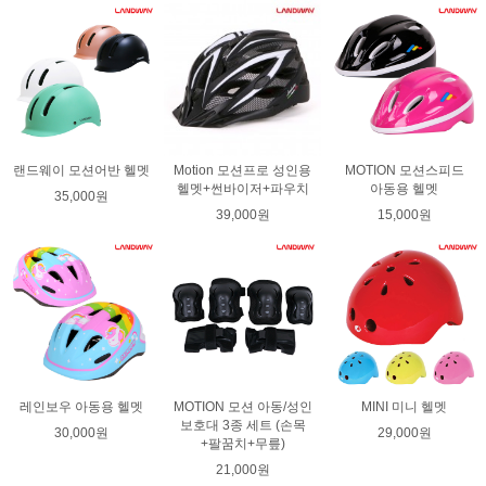
랜드웨이 모션어반 헬멧
Motion 모션프로 성인용
MOTION 모션스피드
헬멧+썬바이저+파우치
아동용 헬멧
35,000원
39,000원
15,000원
레인보우 아동용 헬멧
MOTION 모션 아동/성인
MINI 미니 헬멧
보호대 3종 세트 (손목
30,000원
29,000원
+팔꿈치+무릎)
21,000원