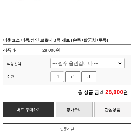
아웃코스 아동/성인 보호대 3종 세트 (손목+팔꿈치+무릎)
상품가
28,000원
색상선택
수량
+1
-1
28,000
총 상품 금액
원
바로 구매하기
장바구니
관심상품
상품리뷰