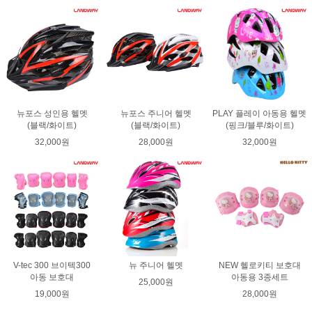
뉴포스 성인용 헬멧
뉴포스 주니어 헬멧
PLAY 플레이 아동용 헬멧
(블랙/화이트)
(블랙/화이트)
(핑크/블루/화이트)
32,000원
28,000원
32,000원
V-tec 300 브이텍300
뉴 주니어 헬멧
NEW 헬로키티 보호대
아동 보호대
아동용 3종세트
25,000원
19,000원
28,000원