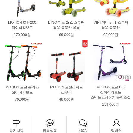
MOTION 모션200
DINO 디노 2in1 스쿠터
MINI 미니 2in1 스쿠터
접이식킥보드
겸용 붕붕카 공룡
겸용 붕붕카
170,000원
69,000원
69,000원
MOTION 모션 플러스
MOTION 모션스피드
MOTION 모션180
접이식킥보드
스쿠터
접이식킥보드
스탠드고정장치 높이조절
79,000원
48,000원
119,000원
공지사항
카톡상담
Q&A
멤버쉽