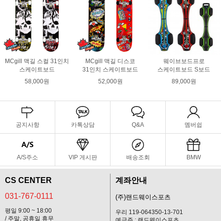
MCgill 맥길 스컬 31인치
MCgill 맥길 디스코
웨이브보드프로
스케이트보드
31인치 스케이트보드
스케이트보드 S보드
58,000원
52,000원
89,000원
공지사항
카톡상담
Q&A
멤버쉽
A/S주소
VIP 게시판
배송조회
BMW
CS CENTER
계좌안내
031-767-0111
(주)랜드웨이스포츠
평일 9:00 ~ 18:00
우리 119-064350-13-701
/ 주말, 공휴일 휴무
예금주 : 랜드웨이스포츠