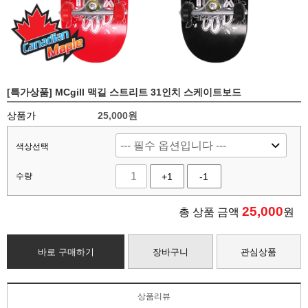
[특가상품] MCgill 맥길 스트리트 31인치 스케이트보드
상품가
25,000원
색상선택
수량
+1
-1
25,000
총 상품 금액
원
바로 구매하기
장바구니
관심상품
상품리뷰