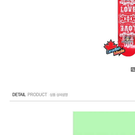
수량증가
수량감소