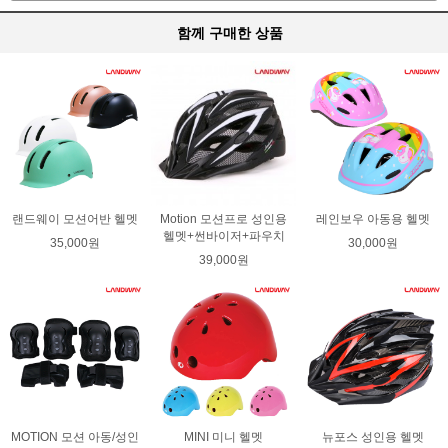
함께 구매한 상품
랜드웨이 모션어반 헬멧
Motion 모션프로 성인용
레인보우 아동용 헬멧
헬멧+썬바이저+파우치
35,000원
30,000원
39,000원
MOTION 모션 아동/성인
MINI 미니 헬멧
뉴포스 성인용 헬멧