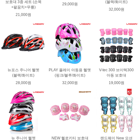
보호대 3종 세트 (손목
(블랙/화이트)
29,000원
+팔꿈치+무릎)
32,000원
21,000원
뉴포스 주니어 헬멧
PLAY 플레이 아동용 헬멧
V-tec 300 브이텍300
(블랙/화이트)
(핑크/블루/화이트)
아동 보호대
28,000원
32,000원
19,000원
뉴 주니어 헬멧
NEW 헬로키티 보호대
랜드웨이 New 모션