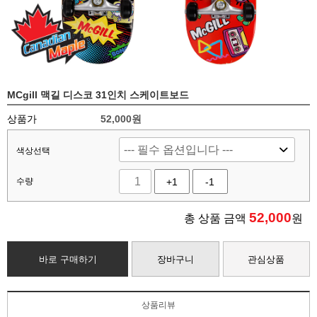
MCgill 맥길 디스코 31인치 스케이트보드
상품가
52,000원
색상선택
수량
+1
-1
52,000
총 상품 금액
원
바로 구매하기
장바구니
관심상품
상품리뷰