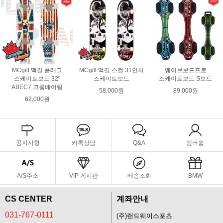
MCgill 맥길 플래그
MCgill 맥길 스컬 31인치
웨이브보드프로
스케이트보드 32"
스케이트보드
스케이트보드 S보드
ABEC7 크롬베어링
58,000원
89,000원
62,000원
공지사항
카톡상담
Q&A
멤버쉽
A/S주소
VIP 게시판
배송조회
BMW
CS CENTER
계좌안내
031-767-0111
(주)랜드웨이스포츠