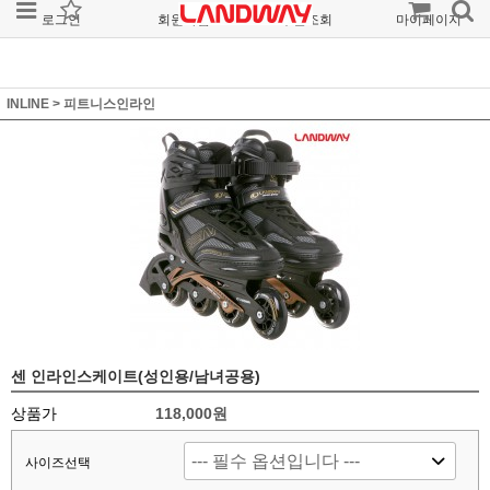
로그인
회원가입
주문조회
마이페이지
INLINE
>
피트니스인라인
센 인라인스케이트(성인용/남녀공용)
상품가
118,000원
사이즈선택