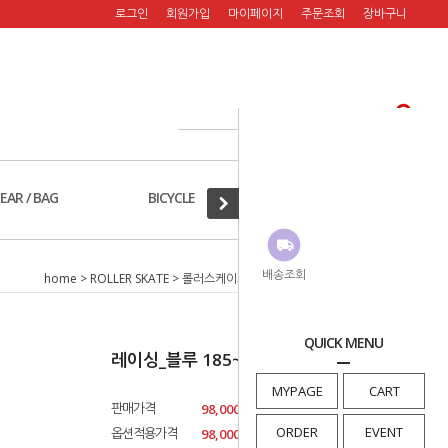
로그인
회원가입
마이페이지
주문조회
장바구니
EAR / BAG
BICYCLE
A/S PART
배송조회
home
>
ROLLER SKATE
>
롤러스케이트
> 레이싱_블루 185~250mm
QUICK MENU
레이싱_블루 185~250mm
MYPAGE
CART
판매가격
98,000원
ORDER
EVENT
옵션적용가격
98,000
원