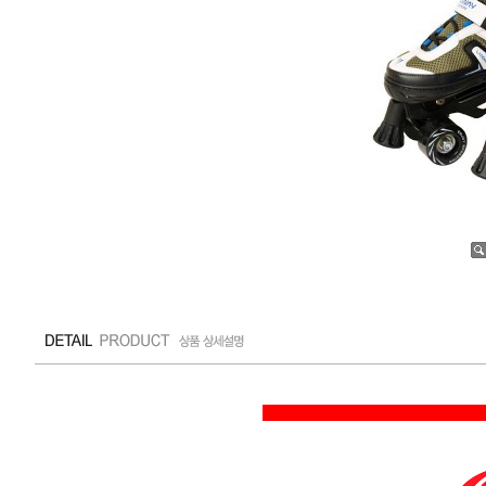
수량증가
수량감소