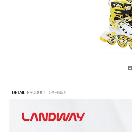
수량증가
수량감소