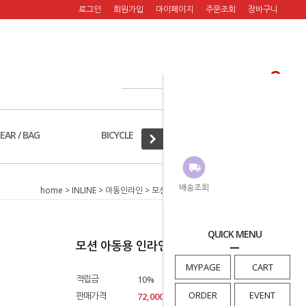
로그인
회원가입
마이페이지
주문조회
장바구니
EAR / BAG
BICYCLE
A/S PART
배송조회
home
>
INLINE
>
아동인라인
> 모션 아동용 인라인스케이트 옐로우
QUICK MENU
모션 아동용 인라인스케이트 옐로우
MYPAGE
CART
적립금
10%
ORDER
EVENT
판매가격
72,000
원