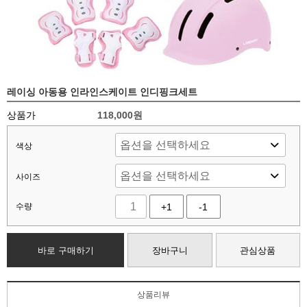
레이싱 아동용 인라인스케이트 인디핑크세트
상품가
118,000
원
색상
사이즈
수량
+1
-1
바로 구매하기
장바구니
관심상품
상품리뷰